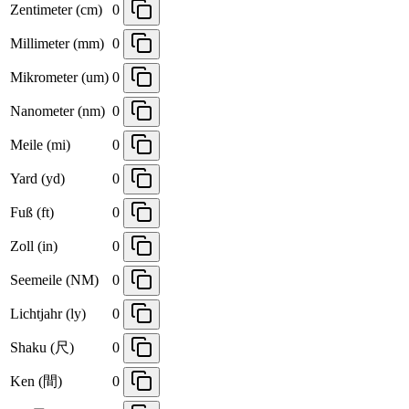
Zentimeter (cm)
0
Millimeter (mm)
0
Mikrometer (um)
0
Nanometer (nm)
0
Meile (mi)
0
Yard (yd)
0
Fuß (ft)
0
Zoll (in)
0
Seemeile (NM)
0
Lichtjahr (ly)
0
Shaku (尺)
0
Ken (間)
0