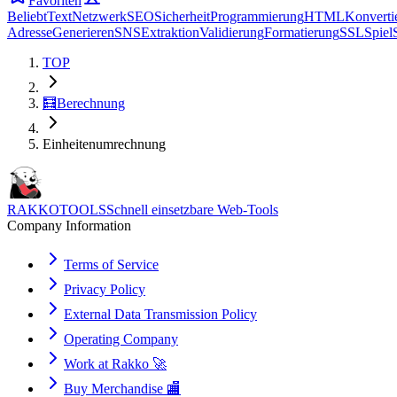
Favoriten
Beliebt
Text
Netzwerk
SEO
Sicherheit
Programmierung
HTML
Konverti
Adresse
Generieren
SNS
Extraktion
Validierung
Formatierung
SSL
Spiel
TOP
🧮
Berechnung
Einheitenumrechnung
RAKKOTOOLS
Schnell einsetzbare Web-Tools
Company Information
Terms of Service
Privacy Policy
External Data Transmission Policy
Operating Company
Work at Rakko 🚀
Buy Merchandise 🏬