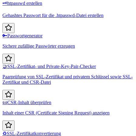
🗝️
htpasswd erstellen
Gehashtes Passwort für die .htpasswd-Datei erstellen
🔑
Passwortgenerator
Sichere zufällige Passwörter erzeugen
🤝
SSL-Zertifikat- und Private-Key-Pair-Checker
Paarprüfung von SSL-Zertifikat und privatem Schlüssel sowie SSL-
Zertifikat und CSR-Datei
📜
CSR-Inhalt überprüfen
Inhalt einer CSR (Certificate Signing Request) anzeigen
♻️
SSL-Zertifikatkonvertierung