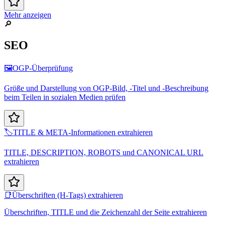
Mehr anzeigen
🔎
SEO
🖼️
OGP-Überprüfung
Größe und Darstellung von OGP-Bild, -Titel und -Beschreibung
beim Teilen in sozialen Medien prüfen
🏷️
TITLE & META-Informationen extrahieren
TITLE, DESCRIPTION, ROBOTS und CANONICAL URL
extrahieren
📑
Überschriften (H-Tags) extrahieren
Überschriften, TITLE und die Zeichenzahl der Seite extrahieren