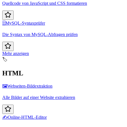
Quellcode von JavaScript und CSS formatieren
🗄️
MySQL-Syntaxprüfer
Die Syntax von MySQL-Abfragen prüfen
Mehr anzeigen
🏷️
HTML
🖼️
Webseiten-Bildextraktion
Alle Bilder auf einer Website extrahieren
✍️
Online-HTML-Editor