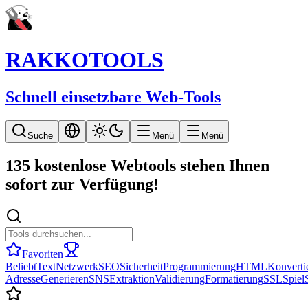
RAKKOTOOLS
Schnell einsetzbare Web-Tools
Suche
Menü
Menü
135 kostenlose Webtools stehen Ihnen
sofort zur Verfügung!
Favoriten
Beliebt
Text
Netzwerk
SEO
Sicherheit
Programmierung
HTML
Konverti
Adresse
Generieren
SNS
Extraktion
Validierung
Formatierung
SSL
Spiel