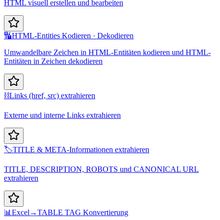
HTML visuell erstellen und bearbeiten
🔣
HTML-Entities Kodieren · Dekodieren
Umwandelbare Zeichen in HTML-Entitäten kodieren und HTML-
Entitäten in Zeichen dekodieren
⛓️
Links (href, src) extrahieren
Externe und interne Links extrahieren
🏷️
TITLE & META-Informationen extrahieren
TITLE, DESCRIPTION, ROBOTS und CANONICAL URL
extrahieren
📊
Excel→TABLE TAG Konvertierung