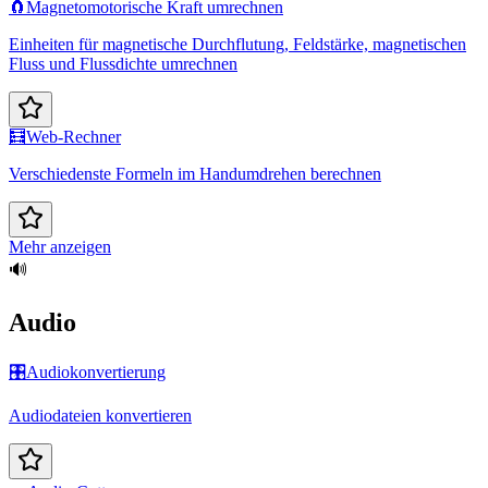
🧲
Magnetomotorische Kraft umrechnen
Einheiten für magnetische Durchflutung, Feldstärke, magnetischen
Fluss und Flussdichte umrechnen
🧮
Web-Rechner
Verschiedenste Formeln im Handumdrehen berechnen
Mehr anzeigen
🔊
Audio
🎛️
Audiokonvertierung
Audiodateien konvertieren