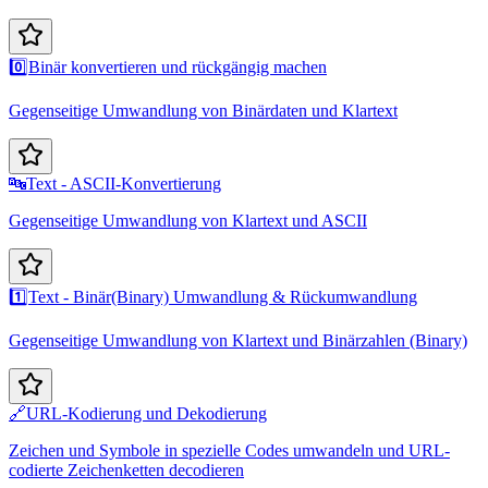
0️⃣
Binär konvertieren und rückgängig machen
Gegenseitige Umwandlung von Binärdaten und Klartext
🔤
Text - ASCII-Konvertierung
Gegenseitige Umwandlung von Klartext und ASCII
1️⃣
Text - Binär(Binary) Umwandlung & Rückumwandlung
Gegenseitige Umwandlung von Klartext und Binärzahlen (Binary)
🔗
URL-Kodierung und Dekodierung
Zeichen und Symbole in spezielle Codes umwandeln und URL-
codierte Zeichenketten decodieren