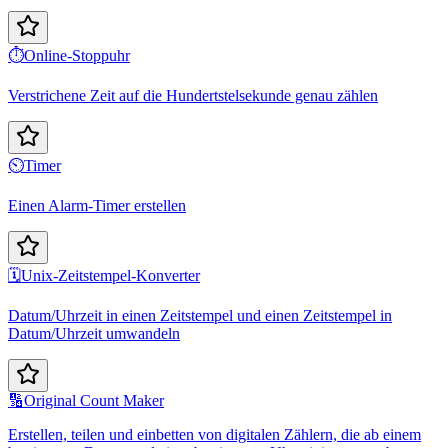
⏱️
Online-Stoppuhr
Verstrichene Zeit auf die Hundertstelsekunde genau zählen
⏲️
Timer
Einen Alarm-Timer erstellen
🗓️
Unix-Zeitstempel-Konverter
Datum/Uhrzeit in einen Zeitstempel und einen Zeitstempel in
Datum/Uhrzeit umwandeln
🔢
Original Count Maker
Erstellen, teilen und einbetten von digitalen Zählern, die ab einem