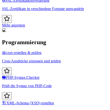
♻️
SSL-Zertifikatkonvertierung
SSL-Zertifikate in verschiedene Formate umwandeln
Mehr anzeigen
💻
Programmierung
📅
cron erstellen & prüfen
Cron-Ausdrücke erzeugen und prüfen
🐘
PHP-Syntax-Checker
Prüft die Syntax von PHP-Code
🏗️
XML-Schema (XSD) erstellen