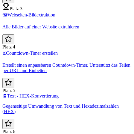
Platz 3
🖼️
Webseiten-Bildextraktion
Alle Bilder auf einer Website extrahieren
Platz 4
⏳
Countdown-Timer erstellen
Erstellt einen anpassbaren Countdown-Timer. Unterstützt das Teilen
per URL und Einbetten
Platz 5
🧾
Text - HEX-Konvertierung
Gegenseitige Umwandlung von Text und Hexadezimalzahlen
(HEX)
Platz 6