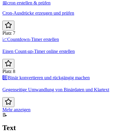
📅
cron erstellen & prüfen
Cron-Ausdrücke erzeugen und prüfen
Platz 7
📈
Countdown-Timer erstellen
Einen Count-up-Timer online erstellen
Platz 8
0️⃣
Binär konvertieren und rückgängig machen
Gegenseitige Umwandlung von Binärdaten und Klartext
Mehr anzeigen
📝
Text