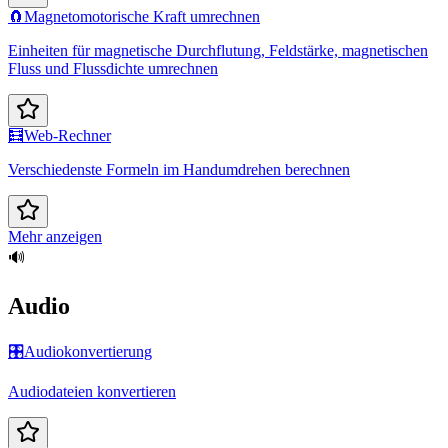
🧲
Magnetomotorische Kraft umrechnen
Einheiten für magnetische Durchflutung, Feldstärke, magnetischen
Fluss und Flussdichte umrechnen
🧮
Web-Rechner
Verschiedenste Formeln im Handumdrehen berechnen
Mehr anzeigen
🔊
Audio
🎛️
Audiokonvertierung
Audiodateien konvertieren