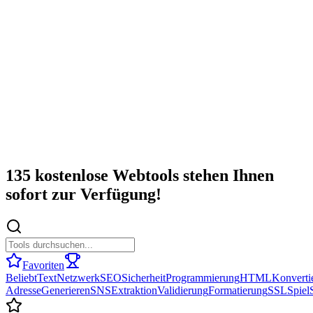
135 kostenlose Webtools stehen Ihnen
sofort zur Verfügung!
Favoriten
Beliebt
Text
Netzwerk
SEO
Sicherheit
Programmierung
HTML
Konverti
Adresse
Generieren
SNS
Extraktion
Validierung
Formatierung
SSL
Spiel