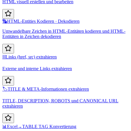
HTML visuell erstellen und bearbeiten
🔣
HTML-Entities Kodieren · Dekodieren
Umwandelbare Zeichen in HTML-Entitäten kodieren und HTML-
Entitäten in Zeichen dekodieren
⛓️
Links (href, src) extrahieren
Externe und interne Links extrahieren
🏷️
TITLE & META-Informationen extrahieren
TITLE, DESCRIPTION, ROBOTS und CANONICAL URL
extrahieren
📊
Excel→TABLE TAG Konvertierung