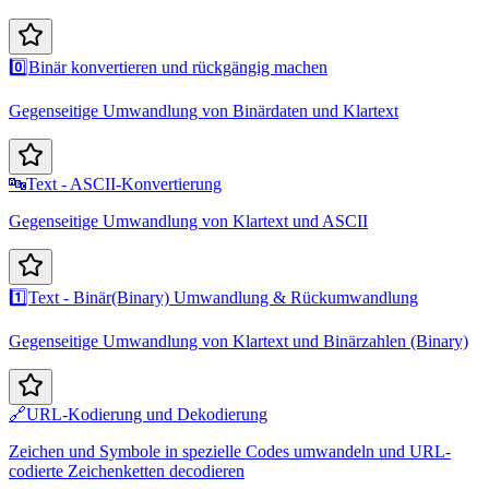
0️⃣
Binär konvertieren und rückgängig machen
Gegenseitige Umwandlung von Binärdaten und Klartext
🔤
Text - ASCII-Konvertierung
Gegenseitige Umwandlung von Klartext und ASCII
1️⃣
Text - Binär(Binary) Umwandlung & Rückumwandlung
Gegenseitige Umwandlung von Klartext und Binärzahlen (Binary)
🔗
URL-Kodierung und Dekodierung
Zeichen und Symbole in spezielle Codes umwandeln und URL-
codierte Zeichenketten decodieren