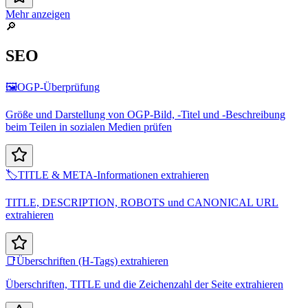
Mehr anzeigen
🔎
SEO
🖼️
OGP-Überprüfung
Größe und Darstellung von OGP-Bild, -Titel und -Beschreibung
beim Teilen in sozialen Medien prüfen
🏷️
TITLE & META-Informationen extrahieren
TITLE, DESCRIPTION, ROBOTS und CANONICAL URL
extrahieren
📑
Überschriften (H-Tags) extrahieren
Überschriften, TITLE und die Zeichenzahl der Seite extrahieren