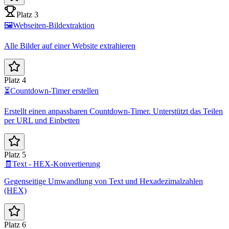
Platz 3
🖼️
Webseiten-Bildextraktion
Alle Bilder auf einer Website extrahieren
Platz 4
⏳
Countdown-Timer erstellen
Erstellt einen anpassbaren Countdown-Timer. Unterstützt das Teilen
per URL und Einbetten
Platz 5
🧾
Text - HEX-Konvertierung
Gegenseitige Umwandlung von Text und Hexadezimalzahlen
(HEX)
Platz 6