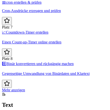
📅
cron erstellen & prüfen
Cron-Ausdrücke erzeugen und prüfen
Platz 7
📈
Countdown-Timer erstellen
Einen Count-up-Timer online erstellen
Platz 8
0️⃣
Binär konvertieren und rückgängig machen
Gegenseitige Umwandlung von Binärdaten und Klartext
Mehr anzeigen
📝
Text