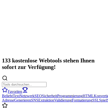
133 kostenlose Webtools stehen Ihnen
sofort zur Verfügung!
Favoriten
Beliebt
Text
Netzwerk
SEO
Sicherheit
Programmierung
HTML
Konverti
Adresse
Generieren
SNS
Extraktion
Validierung
Formatierung
SSL
Spiel