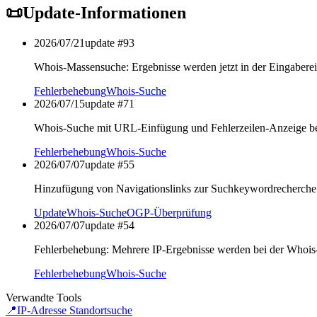
📜
Update-Informationen
2026/07/21
update #
93
Whois-Massensuche: Ergebnisse werden jetzt in der Eingaberei
Fehlerbehebung
Whois-Suche
2026/07/15
update #
71
Whois-Suche mit URL-Einfügung und Fehlerzeilen-Anzeige b
Fehlerbehebung
Whois-Suche
2026/07/07
update #
55
Hinzufügung von Navigationslinks zur Suchkeywordrecherch
Update
Whois-Suche
OGP-Überprüfung
2026/07/07
update #
54
Fehlerbehebung: Mehrere IP-Ergebnisse werden bei der Whois-
Fehlerbehebung
Whois-Suche
Verwandte Tools
📍
IP-Adresse Standortsuche