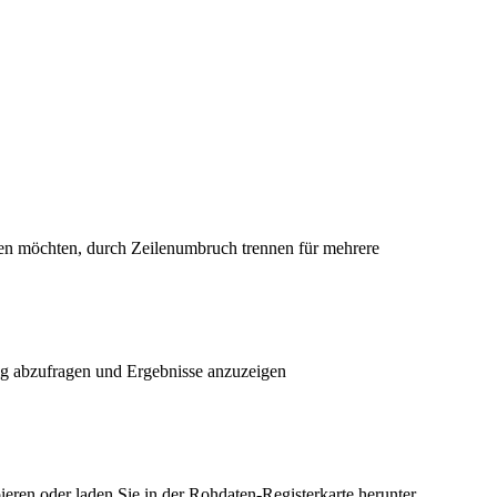
en möchten, durch Zeilenumbruch trennen für mehrere
ig abzufragen und Ergebnisse anzuzeigen
ieren oder laden Sie in der Rohdaten-Registerkarte herunter