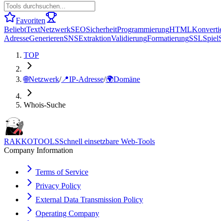
Favoriten
Beliebt
Text
Netzwerk
SEO
Sicherheit
Programmierung
HTML
Konverti
Adresse
Generieren
SNS
Extraktion
Validierung
Formatierung
SSL
Spiel
TOP
🌐
Netzwerk
/
📍
IP-Adresse
/
🌍
Domäne
Whois-Suche
RAKKOTOOLS
Schnell einsetzbare Web-Tools
Company Information
Terms of Service
Privacy Policy
External Data Transmission Policy
Operating Company