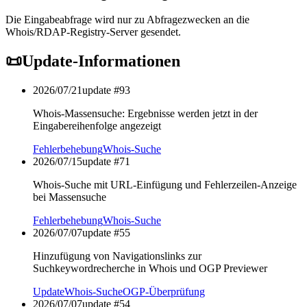
Die Eingabeabfrage wird nur zu Abfragezwecken an die
Whois/RDAP-Registry-Server gesendet.
📜
Update-Informationen
2026/07/21
update #
93
Whois-Massensuche: Ergebnisse werden jetzt in der
Eingabereihenfolge angezeigt
Fehlerbehebung
Whois-Suche
2026/07/15
update #
71
Whois-Suche mit URL-Einfügung und Fehlerzeilen-Anzeige
bei Massensuche
Fehlerbehebung
Whois-Suche
2026/07/07
update #
55
Hinzufügung von Navigationslinks zur
Suchkeywordrecherche in Whois und OGP Previewer
Update
Whois-Suche
OGP-Überprüfung
2026/07/07
update #
54