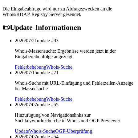
Die Eingabeabfrage wird nur zu Abfragezwecken an die
Whois/RDAP-Registry-Server gesendet.
📜
Update-Informationen
2026/07/21
update #
93
Whois-Massensuche: Ergebnisse werden jetzt in der
Eingabereihenfolge angezeigt
Fehlerbehebung
Whois-Suche
2026/07/15
update #
71
Whois-Suche mit URL-Einfügung und Fehlerzeilen-Anzeige
bei Massensuche
Fehlerbehebung
Whois-Suche
2026/07/07
update #
55
Hinzufügung von Navigationslinks zur
Suchkeywordrecherche in Whois und OGP Previewer
Update
Whois-Suche
OGP-Überprüfung
2026/07/07
update #
54