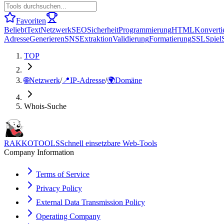
Favoriten
Beliebt
Text
Netzwerk
SEO
Sicherheit
Programmierung
HTML
Konverti
Adresse
Generieren
SNS
Extraktion
Validierung
Formatierung
SSL
Spiel
TOP
🌐
Netzwerk
/
📍
IP-Adresse
/
🌍
Domäne
Whois-Suche
RAKKOTOOLS
Schnell einsetzbare Web-Tools
Company Information
Terms of Service
Privacy Policy
External Data Transmission Policy
Operating Company