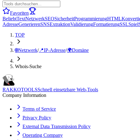
Favoriten
Beliebt
Text
Netzwerk
SEO
Sicherheit
Programmierung
HTML
Konverti
Adresse
Generieren
SNS
Extraktion
Validierung
Formatierung
SSL
Spiel
TOP
🌐
Netzwerk
/
📍
IP-Adresse
/
🌍
Domäne
Whois-Suche
RAKKOTOOLS
Schnell einsetzbare Web-Tools
Company Information
Terms of Service
Privacy Policy
External Data Transmission Policy
Operating Company