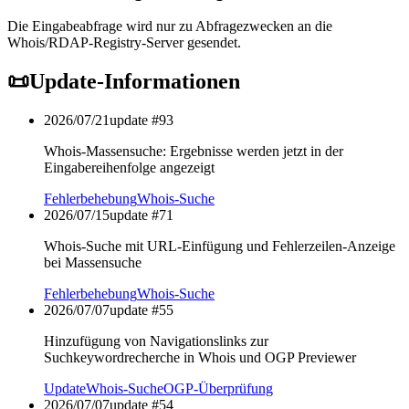
Die Eingabeabfrage wird nur zu Abfragezwecken an die
Whois/RDAP-Registry-Server gesendet.
📜
Update-Informationen
2026/07/21
update #
93
Whois-Massensuche: Ergebnisse werden jetzt in der
Eingabereihenfolge angezeigt
Fehlerbehebung
Whois-Suche
2026/07/15
update #
71
Whois-Suche mit URL-Einfügung und Fehlerzeilen-Anzeige
bei Massensuche
Fehlerbehebung
Whois-Suche
2026/07/07
update #
55
Hinzufügung von Navigationslinks zur
Suchkeywordrecherche in Whois und OGP Previewer
Update
Whois-Suche
OGP-Überprüfung
2026/07/07
update #
54