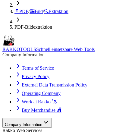
📄
PDF
/
🖼️
Bild
/
🔍
Extraktion
PDF-Bildextraktion
RAKKOTOOLS
Schnell einsetzbare Web-Tools
Company Information
Terms of Service
Privacy Policy
External Data Transmission Policy
Operating Company
Work at Rakko 🚀
Buy Merchandise 🏬
Company Information
Rakko Web Services