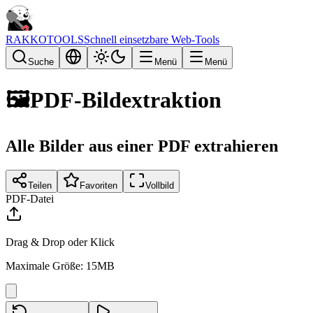
RAKKOTOOLS
Schnell einsetzbare Web-Tools
Suche
Menü
Menü
🖼️
PDF-Bildextraktion
Alle Bilder aus einer PDF extrahieren
Teilen
Favoriten
Vollbild
PDF-Datei
Drag & Drop oder Klick
Maximale Größe: 15MB