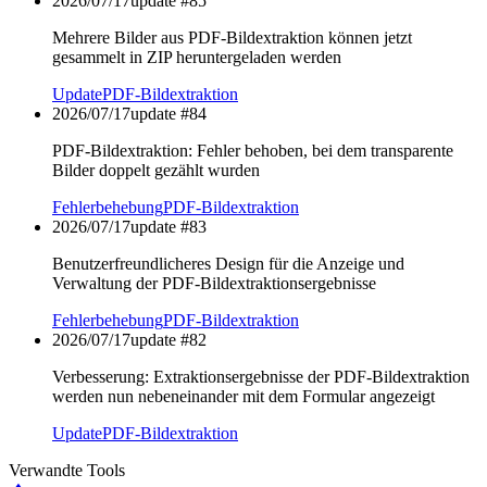
2026/07/17
update #
85
Mehrere Bilder aus PDF-Bildextraktion können jetzt
gesammelt in ZIP heruntergeladen werden
Update
PDF-Bildextraktion
2026/07/17
update #
84
PDF-Bildextraktion: Fehler behoben, bei dem transparente
Bilder doppelt gezählt wurden
Fehlerbehebung
PDF-Bildextraktion
2026/07/17
update #
83
Benutzerfreundlicheres Design für die Anzeige und
Verwaltung der PDF-Bildextraktionsergebnisse
Fehlerbehebung
PDF-Bildextraktion
2026/07/17
update #
82
Verbesserung: Extraktionsergebnisse der PDF-Bildextraktion
werden nun nebeneinander mit dem Formular angezeigt
Update
PDF-Bildextraktion
Verwandte Tools