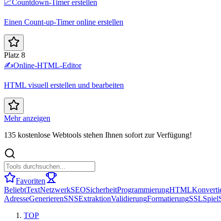
📈
Countdown-Timer erstellen
Einen Count-up-Timer online erstellen
Platz 8
✍️
Online-HTML-Editor
HTML visuell erstellen und bearbeiten
Mehr anzeigen
135 kostenlose Webtools stehen Ihnen sofort zur Verfügung!
Favoriten
Beliebt
Text
Netzwerk
SEO
Sicherheit
Programmierung
HTML
Konverti
Adresse
Generieren
SNS
Extraktion
Validierung
Formatierung
SSL
Spiel
TOP